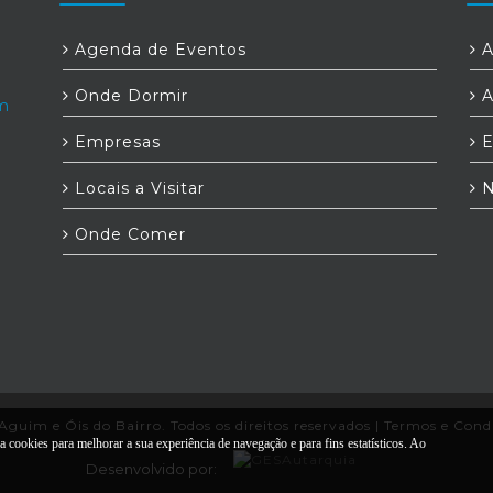
Agenda de Eventos
A
Onde Dormir
A
om
Empresas
E
Locais a Visitar
N
Onde Comer
uim e Óis do Bairro. Todos os direitos reservados |
Termos e Cond
cookies para melhorar a sua experiência de navegação e para fins estatísticos. Ao
Desenvolvido por: