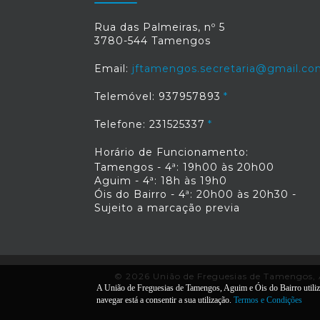
Rua das Palmeiras, nº 5
3780-544 Tamengos
Email:
jftamengos.secretaria@gmail.c
Telemóvel: 937957893
Telefone: 231525337
Horário de Funcionamento:
Tamengos - 4ª: 19h00 às 20h00
Aguim - 4ª: 18h às 19h0
Óis do Bairro - 4ª: 20h00 às 20h30 -
Sujeito a marcação previa
© 2026 União de Freguesias de Tamengos, Ag
A União de Freguesias de Tamengos, Aguim e Óis do Bairro utiliza 
navegar está a consentir a sua utilização.
Termos e Condições