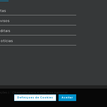
tas
visos
ditais
otícias
ições
|
*
Chamada para a rede fixa nacional.
Definiçoes de Cookies
Aceitar