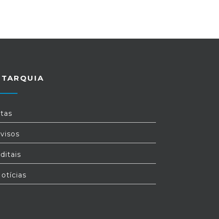
UTARQUIA
tas
visos
ditais
otícias