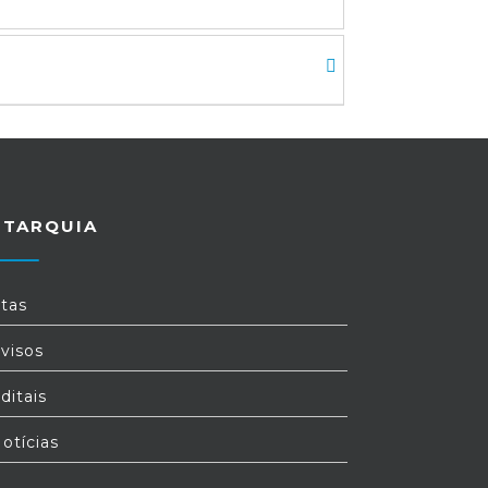
UTARQUIA
tas
visos
ditais
otícias