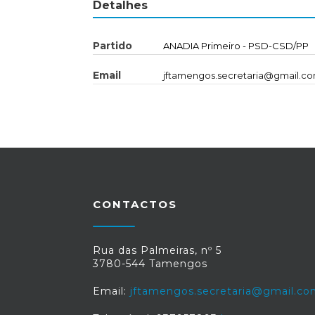
Detalhes
Partido
ANADIA Primeiro - PSD-CSD/PP
Email
jftamengos.secretaria@gmail.c
CONTACTOS
Rua das Palmeiras, nº 5
3780-544 Tamengos
Email:
jftamengos.secretaria@gmail.c