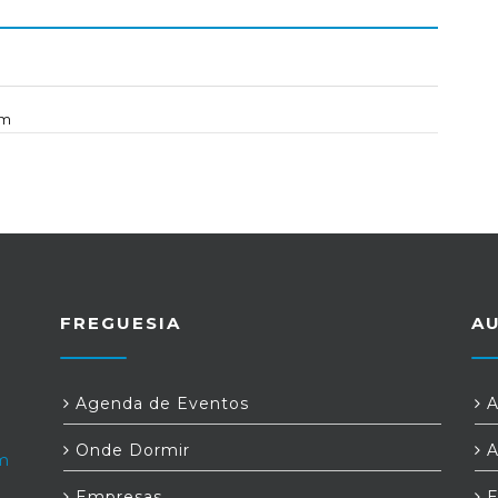
om
FREGUESIA
A
Agenda de Eventos
A
Onde Dormir
A
om
Empresas
E