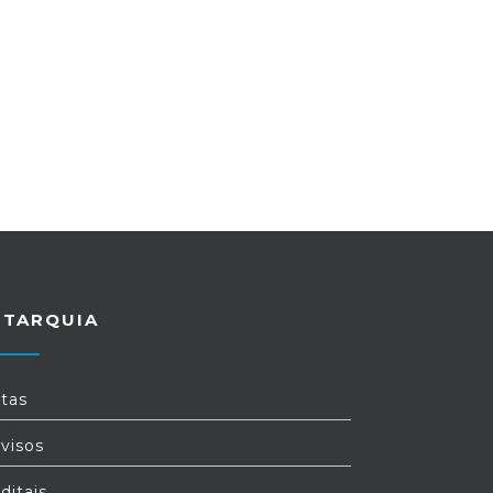
UTARQUIA
tas
visos
ditais