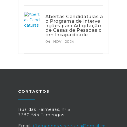
Abertas Candidaturas a
o Programa de Interve
nções para Adaptação
de Casas de Pessoas c
om Incapacidade
04 - NOV - 2024
CONTACTOS
Rua das Palmeiras, nº 5
3780-544 Tamengos
Email:
jftamengos.secretaria@gmail.co