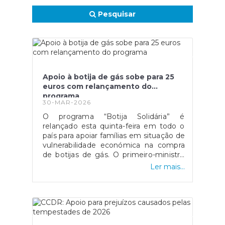
Pesquisar
Apoio à botija de gás sobe para 25
euros com relançamento do
programa
30-MAR-2026
O programa “Botija Solidária” é
relançado esta quinta-feira em todo o
país para apoiar famílias em situação de
vulnerabilidade económica na compra
de botijas de gás. O primeiro-ministro
Luís Montenegro anunciou o aumento
Ler mais...
da comparticipação de 15 para 25 euros
durante os próximos três meses,
justificando a medida com o impacto
da guerra no Médio Oriente.