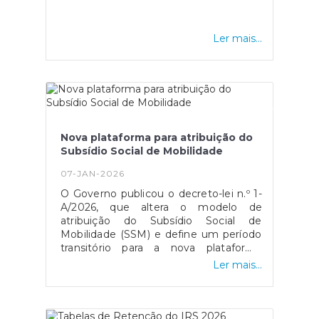
candidatura está disponível no site da
CCDR, através do deste
link.Fonte: CCDR
Ler mais...
Nova plataforma para atribuição do
Subsídio Social de Mobilidade
07-JAN-2026
O Governo publicou o decreto-lei n.º 1-
A/2026, que altera o modelo de
atribuição do Subsídio Social de
Mobilidade (SSM) e define um período
transitório para a nova plataforma
eletrónica, a qual ficará disponível a
Ler mais...
partir de 8 de janeiro. A medida aplica-
se às viagens entre as regiões
autónomas e o continente, mantendo
os pagamentos nos balcões dos CTT