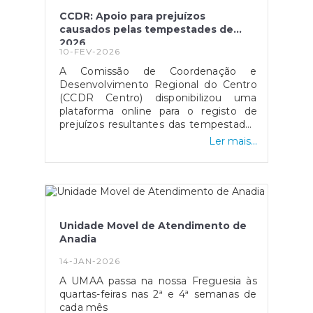
CCDR: Apoio para prejuízos
causados pelas tempestades de
2026
10-FEV-2026
A Comissão de Coordenação e
Desenvolvimento Regional do Centro
(CCDR Centro) disponibilizou uma
plataforma online para o registo de
prejuízos resultantes das tempestades
de 2026 que afetaram vários concelhos
Ler mais...
da Região Centro.O portal destina-se a
cidadãos, empresas, agricultores e
municípios, permitindo a sinalização de
danos em habitações, atividades
económicas, explorações agrícolas e
infraestruturas públicas, com vista ao
Unidade Movel de Atendimento de
acesso a apoios técnicos e
Anadia
financeiros.O registo dos prejuízos é
um passo essencial para a avaliação
14-JAN-2026
dos danos e para a ativação dos
A UMAA passa na nossa Freguesia às
mecanismos de apoio público. A
quartas-feiras nas 2ª e 4ª semanas de
plataforma pode ser consultada no site
cada mês
oficial da CCDR Centro.Esta