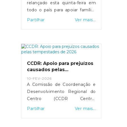
relançado esta quinta-feira em
todo o país para apoiar famílias
em situação de vulnerabilidade
Partilhar
Ver mais...
económica na compra de botijas
de gás. O primeiro-ministro Luís
Montenegro anunciou o
aumento da comparticipação de
15 para 25 euros durante os
próximos três meses,
CCDR: Apoio para prejuízos
justificando a medida com o
causados pelas
impacto da guerra no Médio
tempestades de 2026
10-FEV-2026
Oriente.
A Comissão de Coordenação e
Desenvolvimento Regional do
Centro (CCDR Centro)
disponibilizou uma plataforma
Partilhar
Ver mais...
online para o registo de
prejuízos resultantes das