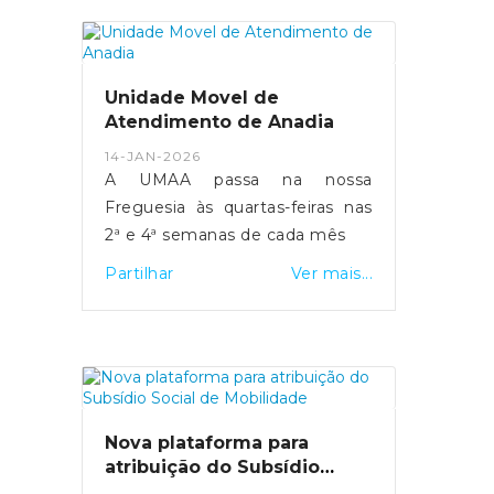
tempestades de 2026 que
afetaram vários concelhos da
Região Centro.O portal destina-
se a cidadãos, empresas,
Unidade Movel de
agricultores e municípios,
Atendimento de Anadia
permitindo a sinalização de
14-JAN-2026
danos em habitações, atividades
A UMAA passa na nossa
económicas, explorações
Freguesia às quartas-feiras nas
agrícolas e infraestruturas
2ª e 4ª semanas de cada mês
públicas, com vista ao acesso a
Partilhar
Ver mais...
apoios técnicos e financeiros.O
registo dos prejuízos é um
passo essencial para a avaliação
dos danos e para a ativação dos
mecanismos de apoio público. A
plataforma pode ser consultada
no site oficial da CCDR
Nova plataforma para
atribuição do Subsídio
Centro.Esta candidatura está
Social de Mobilidade