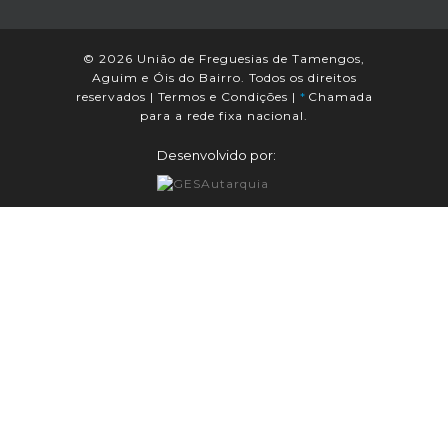
© 2026 União de Freguesias de Tamengos,
Aguim e Óis do Bairro. Todos os direitos
reservados |
Termos e Condições
|
*
Chamada
para a rede fixa nacional.
Desenvolvido por: