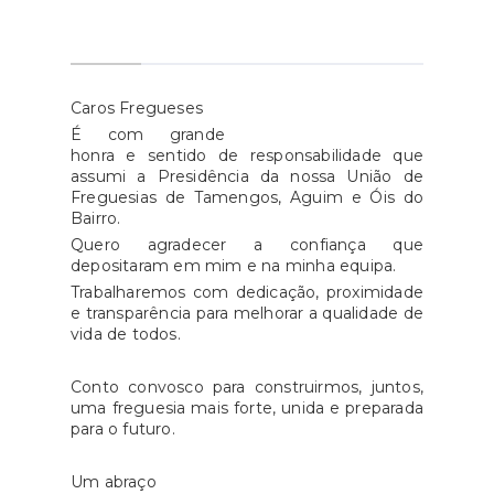
pessoas com deficiência.O
programa reafirma o
compromisso do Estado em
proporcionar uma sociedade
Caros Fregueses
mais inclusiva, visando eliminar
É com grande
barreiras estruturais e facilitar a
honra e sentido de responsabilidade que
assumi a Presidência da nossa União de
integração plena dos cidadãos
Freguesias de Tamengos, Aguim e Óis do
com deficiência. Para mais
Bairro.
informações, o INR disponibiliza
Quero agradecer a confiança que
um canal de comunicação por
depositaram em mim e na minha equipa.
e-mail para o esclarecimento de
Trabalharemos com dedicação, proximidade
e transparência para melhorar a qualidade de
dúvidas: inr-
vida de todos.
pih.prr@inr.mtsss.pt.Fonte: INR
Conto convosco para construirmos, juntos,
uma freguesia mais forte, unida e preparada
para o futuro.
Um abraço