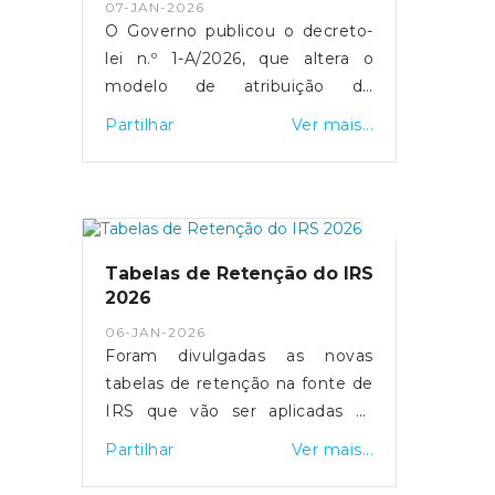
disponível no site da CCDR,
07-JAN-2026
através do deste
O Governo publicou o decreto-
link.Fonte: CCDR
lei n.º 1-A/2026, que altera o
modelo de atribuição do
Subsídio Social de Mobilidade
Partilhar
Ver mais...
(SSM) e define um período
transitório para a nova
plataforma eletrónica, a qual
ficará disponível a partir de 8 de
janeiro. A medida aplica-se às
Tabelas de Retenção do IRS
viagens entre as regiões
2026
autónomas e o continente,
06-JAN-2026
mantendo os pagamentos nos
Foram divulgadas as novas
balcões dos CTT até que todas
tabelas de retenção na fonte de
as funcionalidades digitais
IRS que vão ser aplicadas às
estejam operacionais, previsto
remunerações e pensões ao
para junho de 2026.O acesso à
Partilhar
Ver mais...
longo de 2026. Quem aufere o
plataforma será feito via
salário mínimo nacional, que